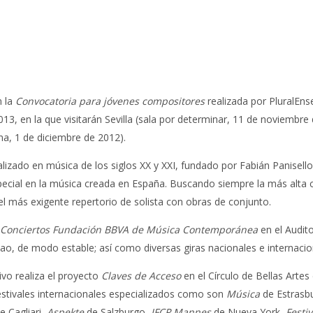
n la
Convocatoria para jóvenes compositores
realizada por PluralEns
013, en la que visitarán Sevilla (sala por determinar, 11 de noviembr
na, 1 de diciembre de 2012).
izado en música de los siglos XX y XXI, fundado por Fabián Panisello, 
ecial en la música creada en España. Buscando siempre la más alta ca
el más exigente repertorio de solista con obras de conjunto.
e Conciertos Fundación BBVA de Música Contemporánea
en el Audit
ao, de modo estable; así como diversas giras nacionales e internacio
vo realiza el proyecto
Claves de Acceso
en el Círculo de Bellas Artes
 festivales internacionales especializados como son
Música
de Estrasb
e Cagliari,
Aspekte
de Salzburgo,
IFCP Mannes
de Nueva York,
Festi