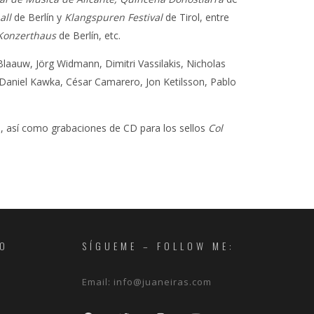
all
de Berlín y
Klangspuren Festival
de Tirol, entre
Konzerthaus
de Berlín, etc.
aauw, Jörg Widmann, Dimitri Vassilakis, Nicholas
, Daniel Kawka, César Camarero, Jon Ketilsson, Pablo
, así como grabaciones de CD para los sellos
Col
RO
SÍGUEME – FOLLOW ME:
Email:
info@juaneiras.com