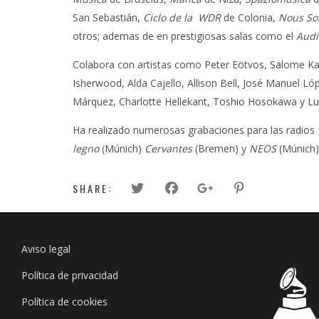
San Sebastián,
Ciclo de la
WDR
de Colonia,
Nous So
otros; ademas de en prestigiosas salas como el
Audi
Colabora con artistas como Peter Eötvos, Salome Kam
Isherwood, Alda Cajello, Allison Bell, José Manuel L
Márquez, Charlotte Hellekant, Toshio Hosokawa y Lui
Ha realizado numerosas grabaciones para las radios
legno
(Múnich)
Cervantes
(Bremen) y
NEOS
(Múnich)
SHARE:
Aviso legal
Política de privacidad
Política de cookies