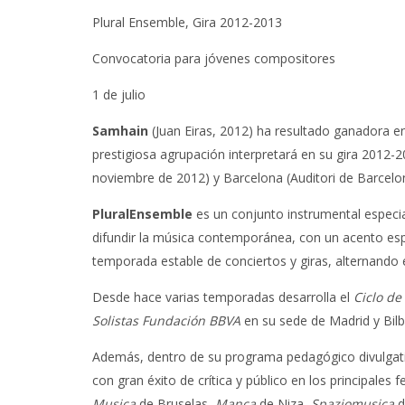
Plural Ensemble, Gira 2012-2013
Convocatoria para jóvenes compositores
1 de julio
Samhain
(Juan Eiras, 2012)
ha resultado ganadora e
prestigiosa agrupación interpretará en su gira 2012-2
noviembre de 2012) y Barcelona (Auditori de Barcelo
PluralEnsemble
es un conjunto instrumental especial
difundir la música contemporánea, con un acento esp
temporada estable de conciertos y giras, alternando 
Desde hace varias temporadas desarrolla el
Ciclo d
Solistas Fundación BBVA
en su sede de Madrid y Bilb
Además, dentro de su programa pedagógico divulgati
con gran éxito de crítica y público en los principales
Musica
de Bruselas,
Manca
de Niza,
Spaziomusica
d