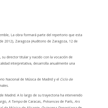
emble, La obra formará parte del repertorio que esta
e de 2012), Zaragoza (Auditorio de Zaragoza, 12 de
su director titular y nacido con la vocación de
lidad interpretativa, desarrolla anualmente una
orio Nacional de Música de Madrid y el
Ciclo de
nales.
 de Madrid. A lo largo de su trayectoria ha intervenido
urgo,
A Tempo
de Caracas,
Présences
de París,
Ars
val de Música de Alicante,
Quincena Donostiarra
de