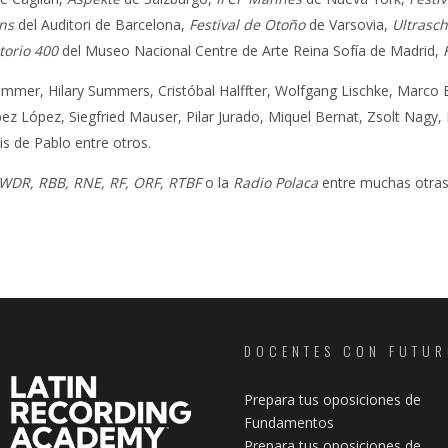
ns
del Auditori de Barcelona,
Festival de Otoño
de Varsovia,
Ultrasch
torio 400
del Museo Nacional Centre de Arte Reina Sofía de Madrid,
mer, Hilary Summers, Cristóbal Halffter, Wolfgang Lischke, Marco Bl
ópez López, Siegfried Mauser, Pilar Jurado, Miquel Bernat, Zsolt Nagy
s de Pablo entre otros.
WDR, RBB, RNE, RF, ORF, RTBF
o la
Radio Polaca
entre muchas otras
DOCENTES CON FUTU
Prepara tus oposiciones de
Fundamentos
Prepara tus oposiciones de