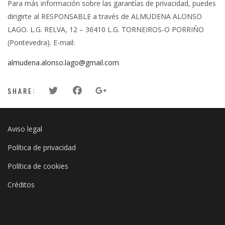
Para más información sobre las garantías de privacidad, puedes
dirigirte al RESPONSABLE a través de ALMUDENA ALONSO
LAGO. L.G. RELVA, 12 – 36410 L.G. TORNEIROS-O PORRIÑO
(Pontevedra). E-mail:
almudena.alonso.lago@gmail.com
SHARE:
Aviso legal
Política de privacidad
Política de cookies
Créditos