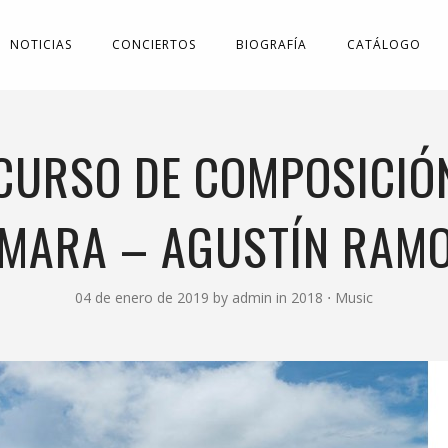
NOTICIAS
CONCIERTOS
BIOGRAFÍA
CATÁLOGO
ONCURSO DE COMPOSICIÓ
MARA – AGUSTÍN RAM
04 de enero de 2019
by
admin
in
2018
⋅
Music