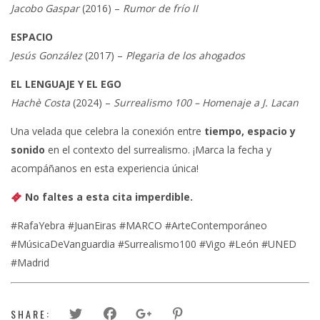
Jacobo Gaspar
(2016) –
Rumor de frío II
ESPACIO
Jesús González
(2017) –
Plegaria de los ahogados
EL LENGUAJE Y EL EGO
Hachè Costa
(2024) –
Surrealismo 100 – Homenaje a J. Lacan
Una velada que celebra la conexión entre
tiempo, espacio y
sonido
en el contexto del surrealismo. ¡Marca la fecha y
acompáñanos en esta experiencia única!
No faltes a esta cita imperdible.
#RafaYebra #JuanEiras #MARCO #ArteContemporáneo
#MúsicaDeVanguardia #Surrealismo100 #Vigo #León #UNED
#Madrid
SHARE: