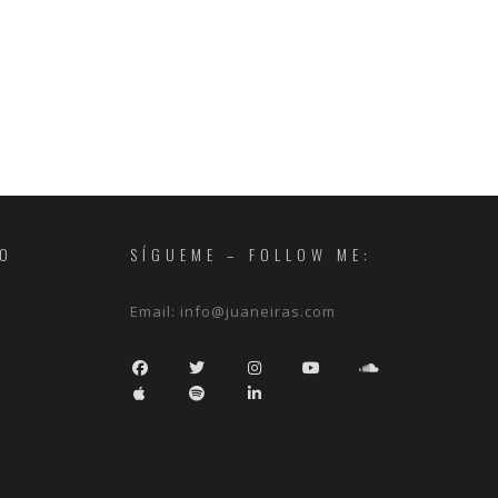
RO
SÍGUEME – FOLLOW ME:
Email:
info@juaneiras.com