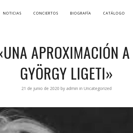
NOTICIAS
CONCIERTOS
BIOGRAFÍA
CATÁLOGO
«UNA APROXIMACIÓN A 
GYÖRGY LIGETI»
21 de junio de 2020
by
admin
in
Uncategorized