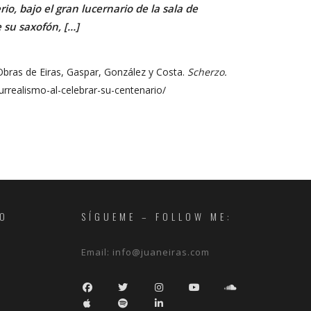
o, bajo el gran lucernario de la sala de
 su saxofón, […]
 Obras de Eiras, Gaspar, González y Costa.
Scherzo.
urrealismo-al-celebrar-su-centenario/
RO
SÍGUEME – FOLLOW ME:
Email:
info@juaneiras.com