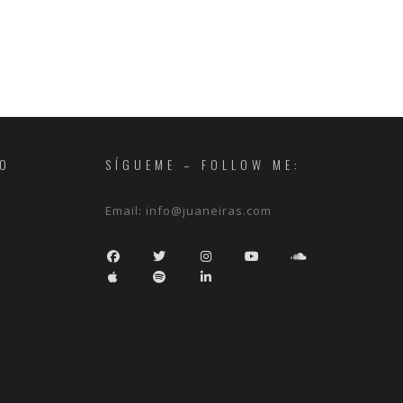
RO
SÍGUEME – FOLLOW ME:
Email:
info@juaneiras.com