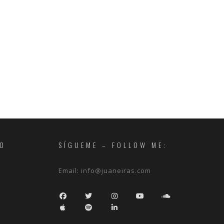
RO
SÍGUEME – FOLLOW ME:
Email:
info@juaneiras.com