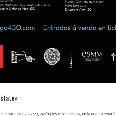
estate»
 conciertos 2022/23, «Múltiples resonancias», en la que estrenarán 