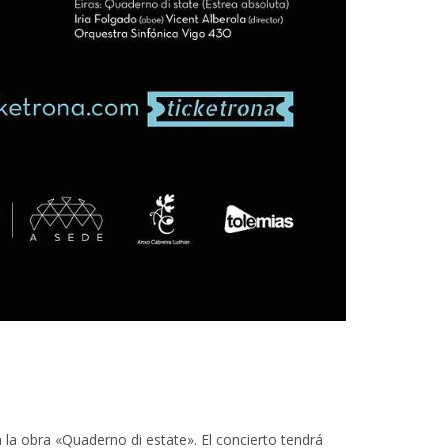
la obra «Quaderno di estate». El concierto tendrá