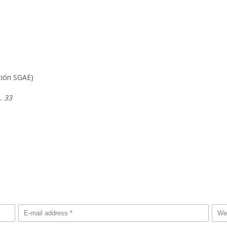
ción SGAE)
. 33