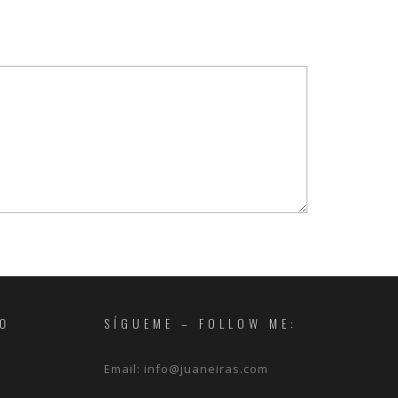
RO
SÍGUEME – FOLLOW ME:
Email:
info@juaneiras.com