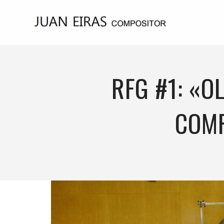
RFG #1: «O
COMP