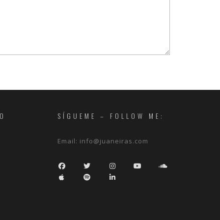
RO
SÍGUEME – FOLLOW ME:
Email:
info@juaneiras.com