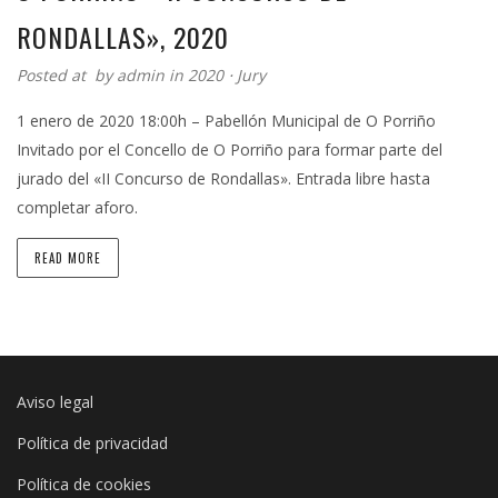
RONDALLAS», 2020
Posted at by
admin
in
2020
⋅
Jury
1 enero de 2020 18:00h – Pabellón Municipal de O Porriño
Invitado por el Concello de O Porriño para formar parte del
jurado del «II Concurso de Rondallas». Entrada libre hasta
completar aforo.
READ MORE
Aviso legal
Política de privacidad
Política de cookies