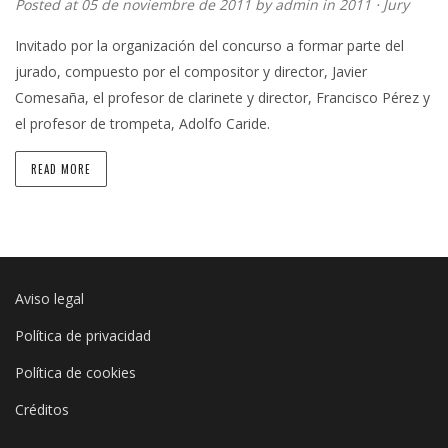
Posted at 05 de noviembre de 2011 by
admin
in
2011
⋅
Jury
Invitado por la organización del concurso a formar parte del
jurado, compuesto por el compositor y director, Javier
Comesaña, el profesor de clarinete y director, Francisco Pérez y
el profesor de trompeta, Adolfo Caride.
READ MORE
Aviso legal
Política de privacidad
Política de cookies
Créditos