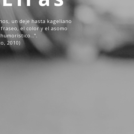
ianos, un deje hasta kageliano
 fraseo, el color y el asomo
humorístico...".
o, 2010)